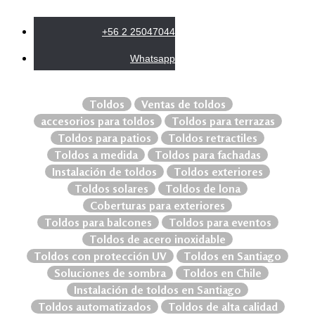
+56 2 25047044
Whatsapp
Toldos
Ventas de toldos
accesorios para toldos
Toldos para terrazas
Toldos para patios
Toldos retractiles
Toldos a medida
Toldos para fachadas
Instalación de toldos
Toldos exteriores
Toldos solares
Toldos de lona
Coberturas para exteriores
Toldos para balcones
Toldos para eventos
Toldos de acero inoxidable
Toldos con protección UV
Toldos en Santiago
Soluciones de sombra
Toldos en Chile
Instalación de toldos en Santiago
Toldos automatizados
Toldos de alta calidad