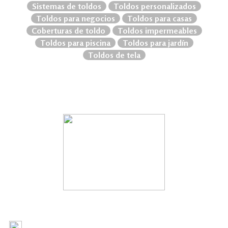
Sistemas de toldos
Toldos personalizados
Toldos para negocios
Toldos para casas
Coberturas de toldo
Toldos impermeables
Toldos para piscina
Toldos para jardín
Toldos de tela
2020 SEGOVIA Y COMPAÑIA LIMITADA
+562 2504 7044