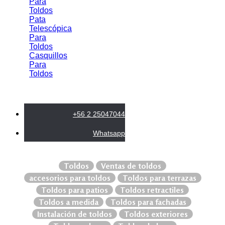
Para
Toldos
Pata
Telescópica
Para
Toldos
Casquillos
Para
Toldos
+56 2 25047044
Whatsapp
Toldos
Ventas de toldos
accesorios para toldos
Toldos para terrazas
Toldos para patios
Toldos retractiles
Toldos a medida
Toldos para fachadas
Instalación de toldos
Toldos exteriores