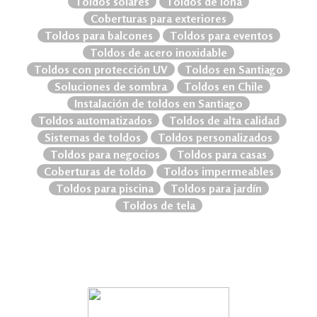
Toldos solares
Toldos de lona
Coberturas para exteriores
Toldos para balcones
Toldos para eventos
Toldos de acero inoxidable
Toldos con protección UV
Toldos en Santiago
Soluciones de sombra
Toldos en Chile
Instalación de toldos en Santiago
Toldos automatizados
Toldos de alta calidad
Sistemas de toldos
Toldos personalizados
Toldos para negocios
Toldos para casas
Coberturas de toldo
Toldos impermeables
Toldos para piscina
Toldos para jardín
Toldos de tela