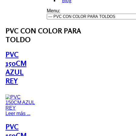
Blog
Menu:
PVC CON COLOR PARA
TOLDO
PVC
150CM
AZUL
REY
Leer más ...
PVC
150CM