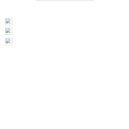
2020 SEGOVIA Y COMPAÑIA LIMITADA
+562 2504 7044
contacto@toldossegovia.cl
Av. departamental 1543, la florida, región
metropolitana, Chile
WWW.SEGOVIA.CL
UBICACIÓN