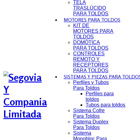
TELA
TRASLÚCIDO
PARA TOLDOS
MOTORES PARA TOLDOS
KIT DE
MOTORES PARA
TOLDOS
DOMÓTICA
PARA TOLDOS
CONTROLES
REMOTO Y
RECEPTORES
PARA TOLDOS
SISTEMAS Y PIEZAS PARA TOLDO
Perfiles y Tubos
Para Toldos
Perfiles para
toldos
Tubos para toldos
Sistema Cofre
Para Toldos
Sistema Duplex
Para Toldos
Sistema
Monobloc Para