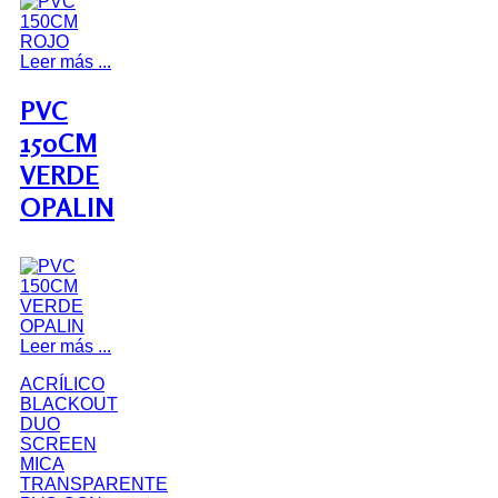
Leer más ...
PVC
150CM
VERDE
OPALIN
Leer más ...
ACRÍLICO
BLACKOUT
DUO
SCREEN
MICA
TRANSPARENTE