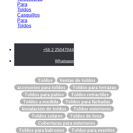
Para
Toldos
Casquillos
Para
Toldos
+56 2 25047044
Whatsapp
Toldos
Ventas de toldos
accesorios para toldos
Toldos para terrazas
Toldos para patios
Toldos retractiles
Toldos a medida
Toldos para fachadas
Instalación de toldos
Toldos exteriores
Toldos solares
Toldos de lona
Coberturas para exteriores
Toldos para balcones
Toldos para eventos