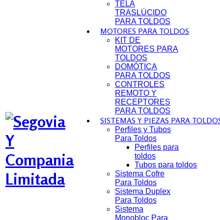
TELA
TRASLÚCIDO
PARA TOLDOS
MOTORES PARA TOLDOS
KIT DE
MOTORES PARA
TOLDOS
DOMÓTICA
PARA TOLDOS
CONTROLES
REMOTO Y
RECEPTORES
PARA TOLDOS
SISTEMAS Y PIEZAS PARA TOLDO
Perfiles y Tubos
Para Toldos
Perfiles para
toldos
Tubos para toldos
Sistema Cofre
Para Toldos
Sistema Duplex
Para Toldos
Sistema
Monobloc Para