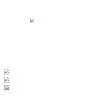
2020 SEGOVIA Y COMPAÑIA LIMITADA
+562 2504 7044
contacto@toldossegovia.cl
Av. departamental 1543, la florida, región
metropolitana, Chile
WWW.SEGOVIA.CL