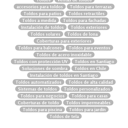
accesorios para toldos
Toldos para terrazas
Toldos para patios
Toldos retractiles
Toldos a medida
Toldos para fachadas
Instalación de toldos
Toldos exteriores
Toldos solares
Toldos de lona
Coberturas para exteriores
Toldos para balcones
Toldos para eventos
Toldos de acero inoxidable
Toldos con protección UV
Toldos en Santiago
Soluciones de sombra
Toldos en Chile
Instalación de toldos en Santiago
Toldos automatizados
Toldos de alta calidad
Sistemas de toldos
Toldos personalizados
Toldos para negocios
Toldos para casas
Coberturas de toldo
Toldos impermeables
Toldos para piscina
Toldos para jardín
Toldos de tela