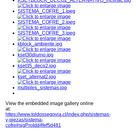
View the embedded image gallery online
at:
https://www.toldossegovia.cl/index.php/sistemas-
y-piezas/sistema-
cofre#sigProIdd4fef5d481