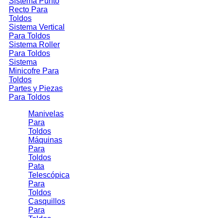
Sistema Punto
Recto Para
Toldos
Sistema Vertical
Para Toldos
Sistema Roller
Para Toldos
Sistema
Minicofre Para
Toldos
Partes y Piezas
Para Toldos
Manivelas
Para
Toldos
Máquinas
Para
Toldos
Pata
Telescópica
Para
Toldos
Casquillos
Para