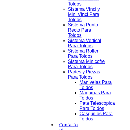
Toldos
Sistema Vinci y
Mini Vinci Para
Toldos
Sistema Punto
Recto Para
Toldos
Sistema Vertical
Para Toldos
Sistema Roller
Para Toldos
Sistema Minicofre
Para Toldos
Partes y Piezas
Para Toldos
Manivelas Para
Toldos
Máquinas Para
Toldos
Pata Telescópica
Para Toldos
Casquillos Para
Toldos
Contacto