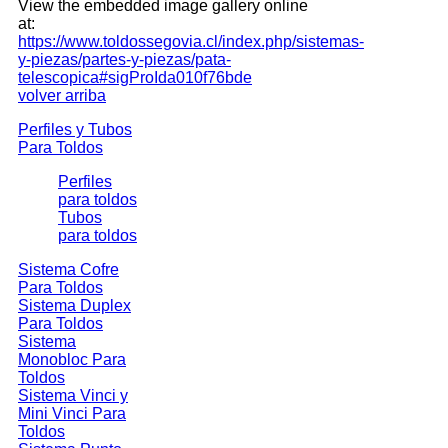
View the embedded image gallery online
at:
https://www.toldossegovia.cl/index.php/sistemas-
y-piezas/partes-y-piezas/pata-
telescopica#sigProIda010f76bde
volver arriba
Perfiles y Tubos
Para Toldos
Perfiles
para toldos
Tubos
para toldos
Sistema Cofre
Para Toldos
Sistema Duplex
Para Toldos
Sistema
Monobloc Para
Toldos
Sistema Vinci y
Mini Vinci Para
Toldos