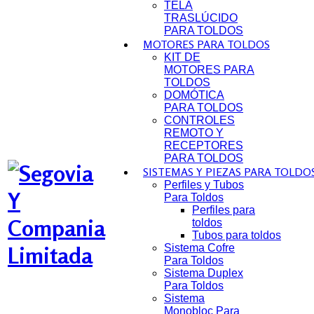
TELA
TRASLÚCIDO
PARA TOLDOS
MOTORES PARA TOLDOS
KIT DE
MOTORES PARA
TOLDOS
DOMÓTICA
PARA TOLDOS
CONTROLES
REMOTO Y
RECEPTORES
PARA TOLDOS
SISTEMAS Y PIEZAS PARA TOLDO
Perfiles y Tubos
Para Toldos
Perfiles para
toldos
Tubos para toldos
Sistema Cofre
Para Toldos
Sistema Duplex
Para Toldos
Sistema
Monobloc Para