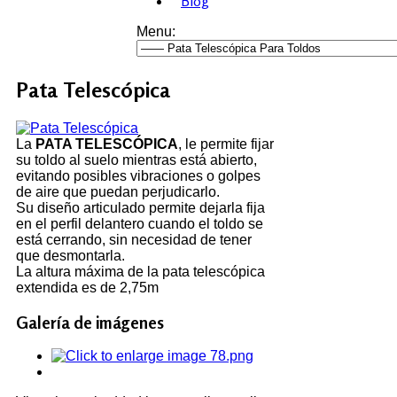
Blog
Menu:
Pata Telescópica
La
PATA TELESCÓPICA
, le permite fijar
su toldo al suelo mientras está abierto,
evitando posibles vibraciones o golpes
de aire que puedan perjudicarlo.
Su diseño articulado permite dejarla fija
en el perfil delantero cuando el toldo se
está cerrando, sin necesidad de tener
que desmontarla.
La altura máxima de la pata telescópica
extendida es de 2,75m
Galería de imágenes