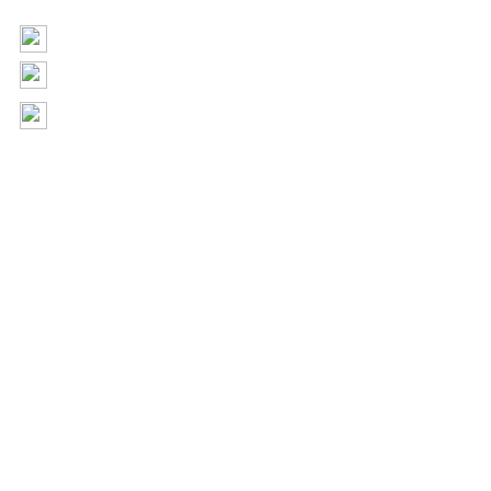
+562 2504 7044
contacto@toldossegovia.cl
Av. departamental 1543, la florida, región
metropolitana, Chile
WWW.SEGOVIA.CL
UBICACIÓN