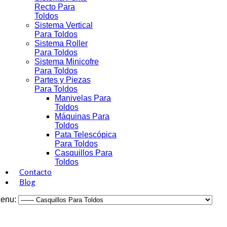
Recto Para
Toldos
Sistema Vertical
Para Toldos
Sistema Roller
Para Toldos
Sistema Minicofre
Para Toldos
Partes y Piezas
Para Toldos
Manivelas Para
Toldos
Máquinas Para
Toldos
Pata Telescópica
Para Toldos
Casquillos Para
Toldos
Contacto
Blog
enu: