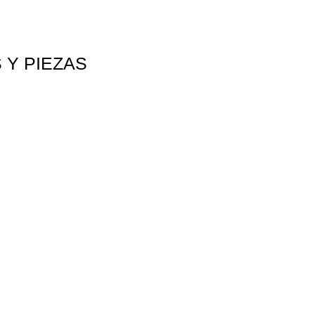
 Y PIEZAS