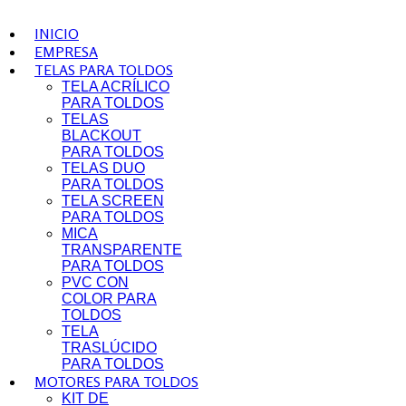
INICIO
EMPRESA
TELAS PARA TOLDOS
TELA ACRÍLICO
PARA TOLDOS
TELAS
BLACKOUT
PARA TOLDOS
TELAS DUO
PARA TOLDOS
TELA SCREEN
PARA TOLDOS
MICA
TRANSPARENTE
PARA TOLDOS
PVC CON
COLOR PARA
TOLDOS
TELA
TRASLÚCIDO
PARA TOLDOS
MOTORES PARA TOLDOS
KIT DE