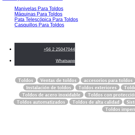
Manivelas Para Toldos
Máquinas Para Toldos
Pata Telescópica Para Toldos
Casquillos Para Toldos
+56 2 25047044
Whatsapp
Toldos
Ventas de toldos
accesorios para toldos
Instalación de toldos
Toldos exteriores
Toldo
Toldos de acero inoxidable
Toldos con protecció
Toldos automatizados
Toldos de alta calidad
Sis
Toldos imper