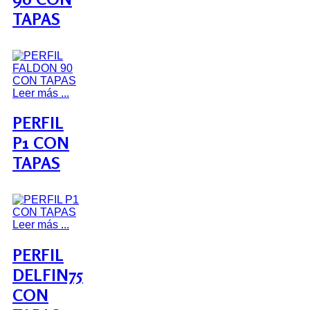
TAPAS
Leer más ...
PERFIL
P1 CON
TAPAS
Leer más ...
PERFIL
DELFIN75
CON