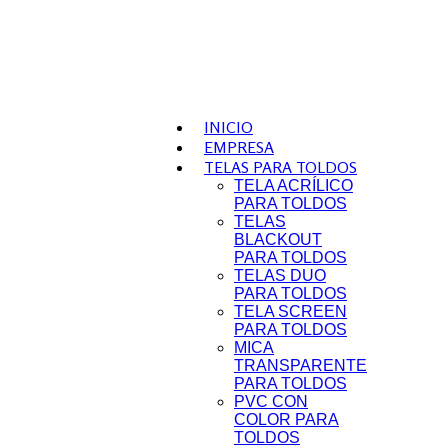
INICIO
EMPRESA
TELAS PARA TOLDOS
TELA ACRÍLICO
PARA TOLDOS
TELAS
BLACKOUT
PARA TOLDOS
TELAS DUO
PARA TOLDOS
TELA SCREEN
PARA TOLDOS
MICA
TRANSPARENTE
PARA TOLDOS
PVC CON
COLOR PARA
TOLDOS