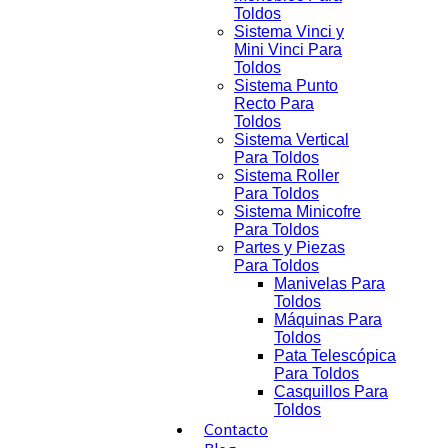
Toldos
Sistema Vinci y
Mini Vinci Para
Toldos
Sistema Punto
Recto Para
Toldos
Sistema Vertical
Para Toldos
Sistema Roller
Para Toldos
Sistema Minicofre
Para Toldos
Partes y Piezas
Para Toldos
Manivelas Para
Toldos
Máquinas Para
Toldos
Pata Telescópica
Para Toldos
Casquillos Para
Toldos
Contacto