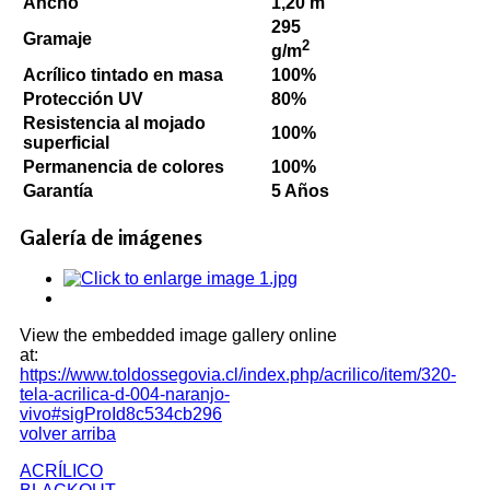
Ancho
1,20 m
295
Gramaje
2
g/m
Acrílico tintado en masa
100%
Protección UV
80%
Resistencia al mojado
100%
superficial
Permanencia de colores
100%
Garantía
5 Años
Galería de imágenes
View the embedded image gallery online
at:
https://www.toldossegovia.cl/index.php/acrilico/item/320-
tela-acrilica-d-004-naranjo-
vivo#sigProId8c534cb296
volver arriba
ACRÍLICO