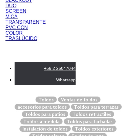
BLACKOUT
DUO
SCREEN
MICA
TRANSPARENTE
PVC CON
COLOR
TRASLÚCIDO
+56 2 25047044
Whatsapp
Toldos
Ventas de toldos
accesorios para toldos
Toldos para terrazas
Toldos para patios
Toldos retractiles
Toldos a medida
Toldos para fachadas
Instalación de toldos
Toldos exteriores