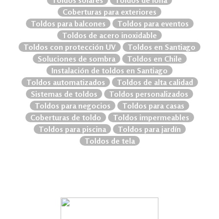
Toldos solares
Toldos de lona
Coberturas para exteriores
Toldos para balcones
Toldos para eventos
Toldos de acero inoxidable
Toldos con protección UV
Toldos en Santiago
Soluciones de sombra
Toldos en Chile
Instalación de toldos en Santiago
Toldos automatizados
Toldos de alta calidad
Sistemas de toldos
Toldos personalizados
Toldos para negocios
Toldos para casas
Coberturas de toldo
Toldos impermeables
Toldos para piscina
Toldos para jardín
Toldos de tela