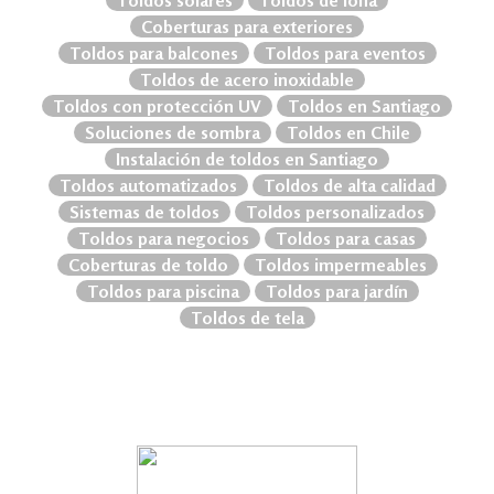
Toldos solares
Toldos de lona
Coberturas para exteriores
Toldos para balcones
Toldos para eventos
Toldos de acero inoxidable
Toldos con protección UV
Toldos en Santiago
Soluciones de sombra
Toldos en Chile
Instalación de toldos en Santiago
Toldos automatizados
Toldos de alta calidad
Sistemas de toldos
Toldos personalizados
Toldos para negocios
Toldos para casas
Coberturas de toldo
Toldos impermeables
Toldos para piscina
Toldos para jardín
Toldos de tela