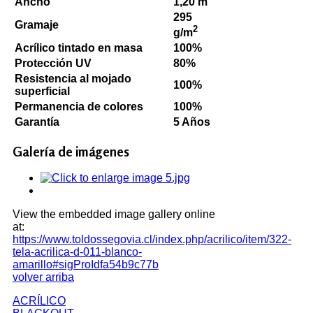
Ancho
1,20 m
295
Gramaje
2
g/m
Acrílico tintado en masa
100%
Protección UV
80%
Resistencia al mojado
100%
superficial
Permanencia de colores
100%
Garantía
5 Años
Galería de imágenes
View the embedded image gallery online
at:
https://www.toldossegovia.cl/index.php/acrilico/item/322-
tela-acrilica-d-011-blanco-
amarillo#sigProIdfa54b9c77b
volver arriba
ACRÍLICO