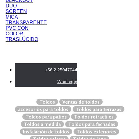
BLACKOUT
DUO
SCREEN
MICA
TRANSPARENTE
PVC CON
COLOR
TRASLÚCIDO
+56 2 25047044
Whatsapp
Toldos
Ventas de toldos
accesorios para toldos
Toldos para terrazas
Toldos para patios
Toldos retractiles
Toldos a medida
Toldos para fachadas
Instalación de toldos
Toldos exteriores