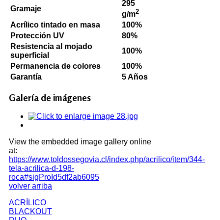
295
Gramaje
2
g/m
Acrílico tintado en masa
100%
Protección UV
80%
Resistencia al mojado
100%
superficial
Permanencia de colores
100%
Garantía
5 Años
Galería de imágenes
View the embedded image gallery online
at:
https://www.toldossegovia.cl/index.php/acrilico/item/344-
tela-acrilica-d-198-
roca#sigProId5df2ab6095
volver arriba
ACRÍLICO
BLACKOUT