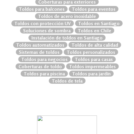
Coberturas para exteriores
Toldos para balcones
Toldos para eventos
Toldos de acero inoxidable
Toldos con protección UV
Toldos en Santiago
Soluciones de sombra
Toldos en Chile
Instalación de toldos en Santiago
Toldos automatizados
Toldos de alta calidad
Sistemas de toldos
Toldos personalizados
Toldos para negocios
Toldos para casas
Coberturas de toldo
Toldos impermeables
Toldos para piscina
Toldos para jardín
Toldos de tela