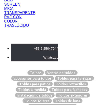
DUO
SCREEN
MICA
TRANSPARENTE
PVC CON
COLOR
TRASLÚCIDO
+56 2 25047044
Whatsapp
Toldos
Ventas de toldos
accesorios para toldos
Toldos para terrazas
Toldos para patios
Toldos retractiles
Toldos a medida
Toldos para fachadas
Instalación de toldos
Toldos exteriores
Toldos solares
Toldos de lona