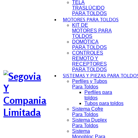
TELA
TRASLÚCIDO
PARA TOLDOS
MOTORES PARA TOLDOS
KIT DE
MOTORES PARA
TOLDOS
DOMÓTICA
PARA TOLDOS
CONTROLES
REMOTO Y
RECEPTORES
PARA TOLDOS
SISTEMAS Y PIEZAS PARA TOLDO
Perfiles y Tubos
Para Toldos
Perfiles para
toldos
Tubos para toldos
Sistema Cofre
Para Toldos
Sistema Duplex
Para Toldos
Sistema
Monobloc Para