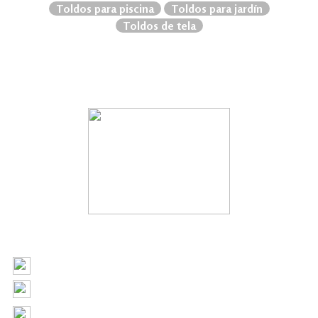
Toldos para piscina
Toldos para jardín
Toldos de tela
2020 SEGOVIA Y COMPAÑIA LIMITADA
+562 2504 7044
contacto@toldossegovia.cl
Av. departamental 1543, la florida, región