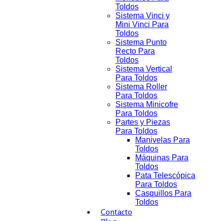
Toldos
Sistema Vinci y
Mini Vinci Para
Toldos
Sistema Punto
Recto Para
Toldos
Sistema Vertical
Para Toldos
Sistema Roller
Para Toldos
Sistema Minicofre
Para Toldos
Partes y Piezas
Para Toldos
Manivelas Para
Toldos
Máquinas Para
Toldos
Pata Telescópica
Para Toldos
Casquillos Para
Toldos
Contacto