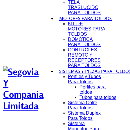
TELA
TRASLÚCIDO
PARA TOLDOS
MOTORES PARA TOLDOS
KIT DE
MOTORES PARA
TOLDOS
DOMÓTICA
PARA TOLDOS
CONTROLES
REMOTO Y
RECEPTORES
PARA TOLDOS
SISTEMAS Y PIEZAS PARA TOLDO
Perfiles y Tubos
Para Toldos
Perfiles para
toldos
Tubos para toldos
Sistema Cofre
Para Toldos
Sistema Duplex
Para Toldos
Sistema
Monobloc Para