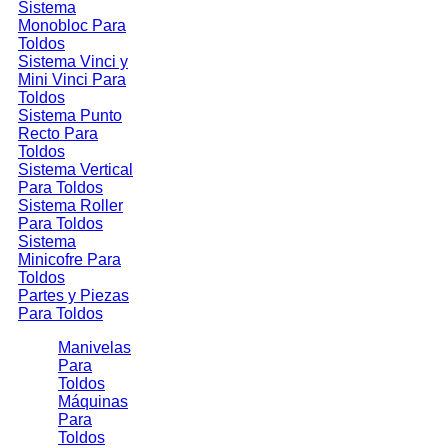
Sistema
Monobloc Para
Toldos
Sistema Vinci y
Mini Vinci Para
Toldos
Sistema Punto
Recto Para
Toldos
Sistema Vertical
Para Toldos
Sistema Roller
Para Toldos
Sistema
Minicofre Para
Toldos
Partes y Piezas
Para Toldos
Manivelas
Para
Toldos
Máquinas
Para
Toldos