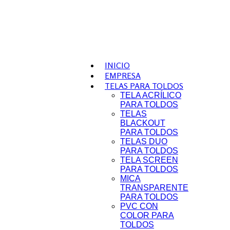
INICIO
EMPRESA
TELAS PARA TOLDOS
TELA ACRÍLICO
PARA TOLDOS
TELAS
BLACKOUT
PARA TOLDOS
TELAS DUO
PARA TOLDOS
TELA SCREEN
PARA TOLDOS
MICA
TRANSPARENTE
PARA TOLDOS
PVC CON
COLOR PARA
TOLDOS