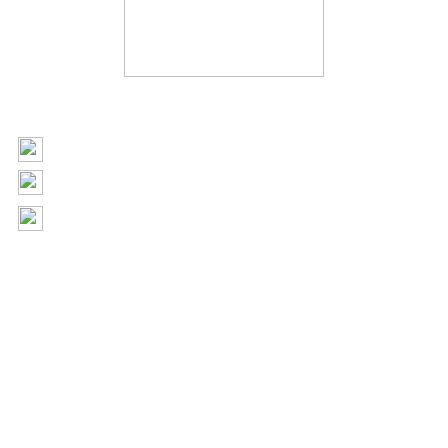
2020 SEGOVIA Y COMPAÑIA LIMITADA
+562 2504 7044
contacto@toldossegovia.cl
Av. departamental 1543, la florida, región
metropolitana, Chile
WWW.SEGOVIA.CL
UBICACIÓN